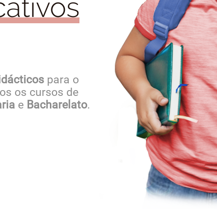
ativos
idácticos
para o
dos os cursos de
ria
e
Bacharelato
.