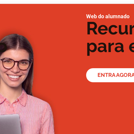
Web do alumnado
Recur
o
para 
ENTRA AGOR