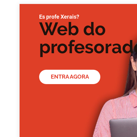
Es profe Xerais?
Web do
profesorad
ENTRA AGORA