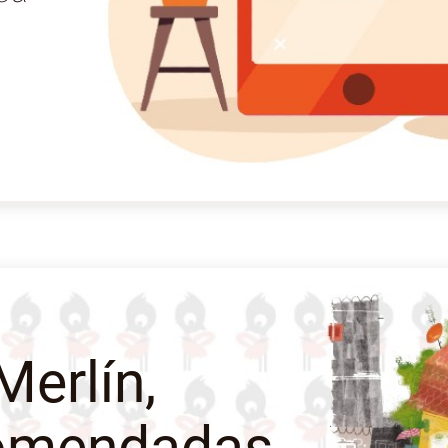
Merlín,
comendadas