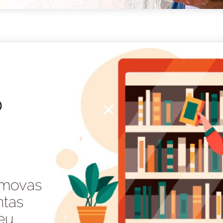
o
a
 movas
ntas
eu