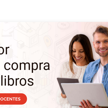
or
a compra
libros
 DOCENTES